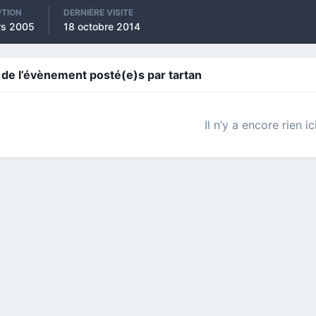
PTION
DERNIÈRE VISITE
rs 2005
18 octobre 2014
e l’évènement posté(e)s par tartan
Il n’y a encore rien ic