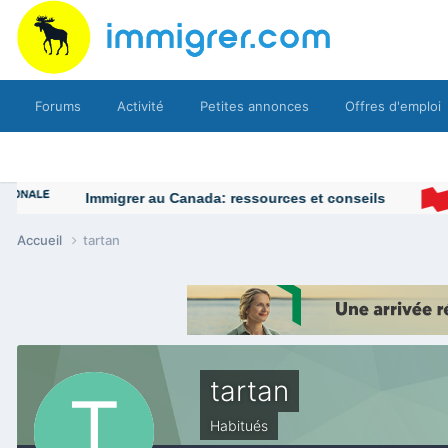
Forums
Activité
Petites annonces
Offres d'emploi
Immigrer au Canada: ressources et conseils
Accueil
tartan
tartan
Habitués