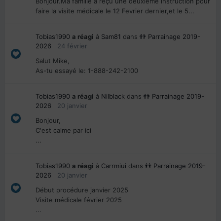
Bonjour.Ma famille a reçu une deuxième instruction pour
faire la visite médicale le 12 Fevrier dernier,et le 5...
Tobias1990
a réagi
à
Sam81
dans
👬 Parrainage 2019-
2026
24 février
Salut Mike,
As-tu essayé le: 1-888-242-2100
Tobias1990
a réagi
à
Nilblack
dans
👬 Parrainage 2019-
2026
20 janvier
Bonjour,
C'est calme par ici
...
Tobias1990
a réagi
à
Carrmiui
dans
👬 Parrainage 2019-
2026
20 janvier
Début procédure janvier 2025
Visite médicale février 2025
...