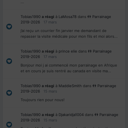
...
Tobias1990
a réagi
à
LaMosa78
dans
👬 Parrainage
2019-2026
17 mars
j’ai reçu un courrier fin janvier me demandant de
repasser la visite médicale pour mon fils et moi alors...
Tobias1990
a réagi
à
prince elie
dans
👬 Parrainage
2019-2026
17 mars
Bonjour moi j ai commencé mon parrainage en Afrique
et en cours je suis rentré au canada en visite ma...
Tobias1990
a réagi
à
MaddieSmith
dans
👬 Parrainage
2019-2026
15 mars
Toujours rien pour nous!
Tobias1990
a réagi
à
Djakaridja1004
dans
👬 Parrainage
2019-2026
15 mars