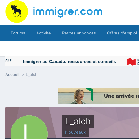
Forums
Activité
Petites annonces
Offres d'emploi
Immigrer au Canada: ressources et conseils
Accueil
L_alch
L_alch
Nouveaux