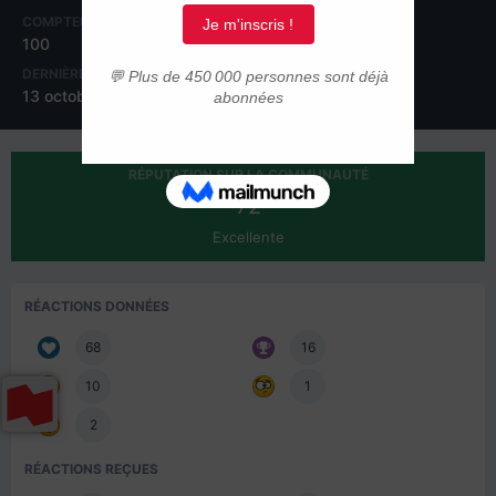
COMPTEUR DE CONTENUS
INSCRIPTION
100
5 décembre 2023
DERNIÈRE VISITE
JOURS GAGNÉS
13 octobre 2025
8
RÉPUTATION SUR LA COMMUNAUTÉ
72
Excellente
RÉACTIONS DONNÉES
68
16
10
1
2
RÉACTIONS REÇUES