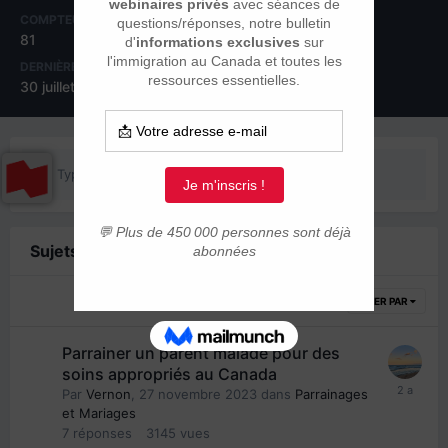
COMPTEUR DE CONTENUS
INSCRIPTION
81
4 novembre 2023
DERNIÈRE VISITE
JOURS GAGNÉS
30 juillet 2025
5
Type de contenu
Sujets posté(e)s par Vernon
TRIER PAR
Parrainer un parent malade pour des
soins appropriés au Canada
Par
Vernon
,
27 novembre 2023
dans
Parrainages
et Mariages
7
réponses
3145
vues