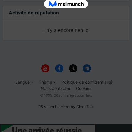
Activité de réputation
Il n’y a encore rien ici
Langue
Thème
Politique de confidentialité
Nous contacter
Cookies
© 1999-2026 Immigrer.com Inc.
IPS spam
blocked by CleanTalk.