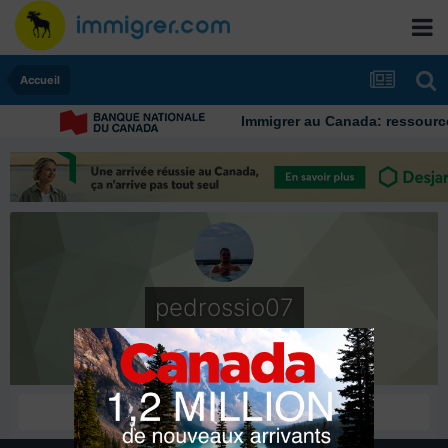
Accueil
Immigrer au Canada: ressources
pedrossio07
Nouveaux