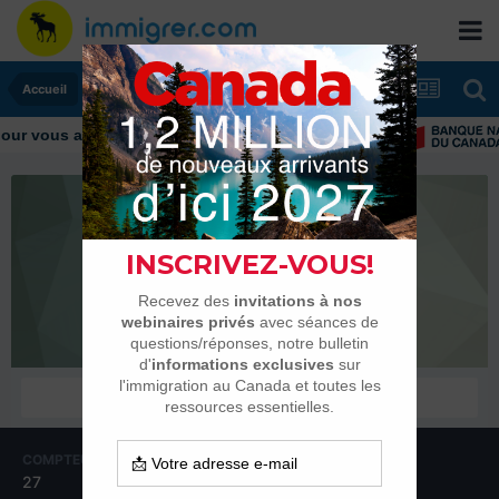
Accueil
ur vous aider tout au long de votre transition
eze1982
Membres
COMPTEUR DE CONTENUS
INSCRIPTION
27
25 janvier 2020