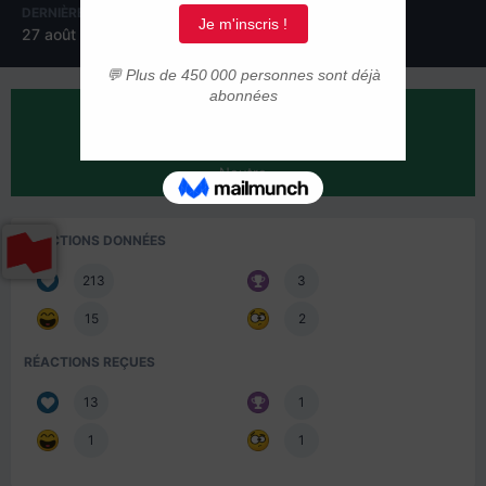
DERNIÈRE VISITE
27 août 2025
RÉPUTATION SUR LA COMMUNAUTÉ
15
Neutre
RÉACTIONS DONNÉES
213
3
15
2
RÉACTIONS REÇUES
13
1
1
1