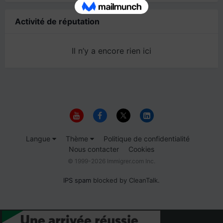
Activité de réputation
Il n’y a encore rien ici
Langue
Thème
Politique de confidentialité
Nous contacter
Cookies
© 1999-2026 Immigrer.com Inc.
IPS spam
blocked by CleanTalk.