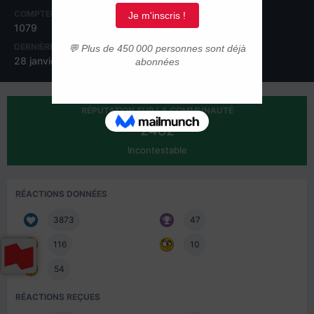
COMPTEUR DE CONTENUS
INSCRIPTION
1079
17 janvier 2017
DERNIÈRE VISITE
JOURS GAGNÉS
28 janvier 2022
11
RÉPUTATION SUR LA COMMUNAUTÉ
2482
Incontestable
RÉACTIONS DONNÉES
3873
47
116
10
54
RÉACTIONS REÇUES