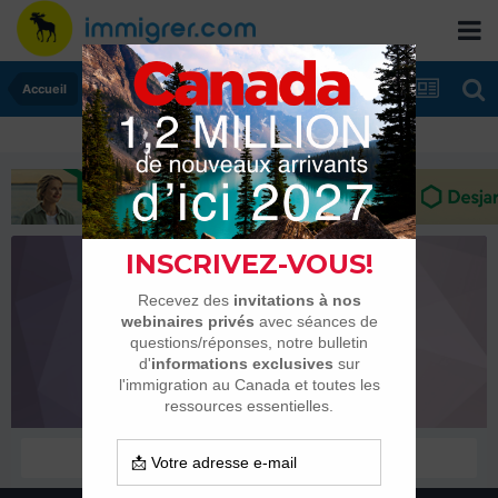
Accueil
thegreatescape
Habitués