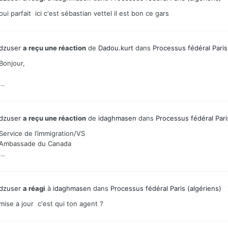
oui parfait ici c'est sébastian vettel il est bon ce gars
dzuser
a reçu une réaction
de
Dadou.kurt
dans
Processus fédéral Paris
Bonjour,
...
dzuser
a reçu une réaction
de
idaghmasen
dans
Processus fédéral Pari
Service de l’immigration/VS
Ambassade du Canada
...
dzuser
a réagi
à
idaghmasen
dans
Processus fédéral Paris (algériens)
mise a jour c'est qui ton agent ?