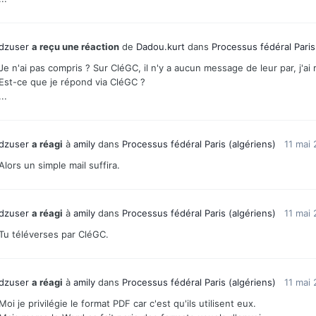
dzuser
a reçu une réaction
de
Dadou.kurt
dans
Processus fédéral Paris
Je n'ai pas compris ? Sur CléGC, il n'y a aucun message de leur par, j'ai
Est-ce que je répond via CléGC ?
...
dzuser
a réagi
à
amily
dans
Processus fédéral Paris (algériens)
11 mai 
Alors un simple mail suffira.
dzuser
a réagi
à
amily
dans
Processus fédéral Paris (algériens)
11 mai 
Tu téléverses par CléGC.
dzuser
a réagi
à
amily
dans
Processus fédéral Paris (algériens)
11 mai 
Moi je privilégie le format PDF car c'est qu'ils utilisent eux.