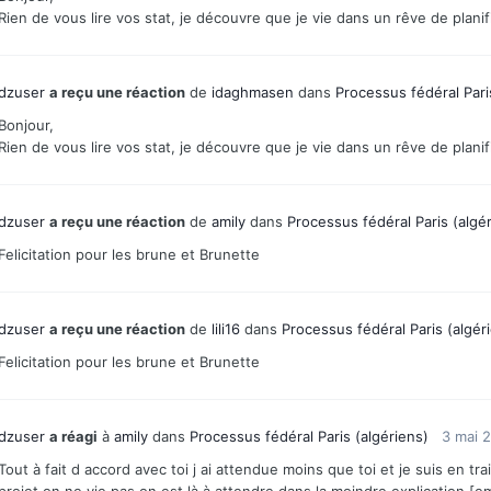
Rien de vous lire vos stat, je découvre que je vie dans un rêve de planif
dzuser
a reçu une réaction
de
idaghmasen
dans
Processus fédéral Pari
Bonjour,
Rien de vous lire vos stat, je découvre que je vie dans un rêve de planif
dzuser
a reçu une réaction
de
amily
dans
Processus fédéral Paris (algé
Felicitation pour les brune et Brunette
dzuser
a reçu une réaction
de
lili16
dans
Processus fédéral Paris (algér
Felicitation pour les brune et Brunette
dzuser
a réagi
à
amily
dans
Processus fédéral Paris (algériens)
3 mai 
Tout à fait d accord avec toi j ai attendue moins que toi et je suis en t
projet on ne vie pas on est là à attendre dans la moindre explication [e