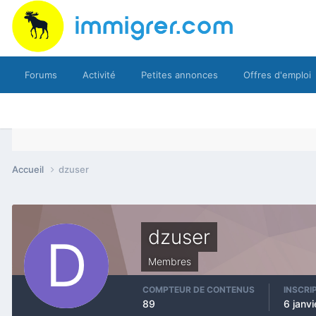
Forums
Activité
Petites annonces
Offres d'emploi
Accueil
dzuser
dzuser
Membres
COMPTEUR DE CONTENUS
INSCRI
89
6 janv