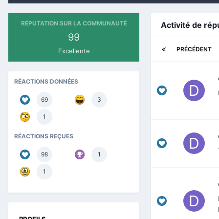
RÉPUTATION SUR LA COMMUNAUTÉ
Activité de rép
99
PRÉCÉDENT
Excellente
RÉACTIONS DONNÉES
69
3
1
RÉACTIONS REÇUES
98
1
1
PROFILS