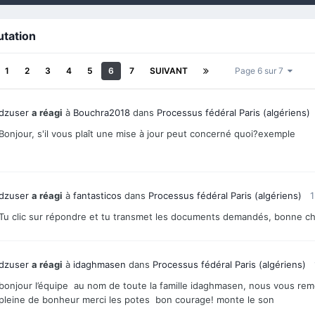
utation
1
2
3
4
5
6
7
SUIVANT
Page 6 sur 7
dzuser
a réagi
à
Bouchra2018
dans
Processus fédéral Paris (algériens)
Bonjour, s'il vous plaît une mise à jour peut concerné quoi?exemple
dzuser
a réagi
à
fantasticos
dans
Processus fédéral Paris (algériens)
1
Tu clic sur répondre et tu transmet les documents demandés, bonne cha
dzuser
a réagi
à
idaghmasen
dans
Processus fédéral Paris (algériens)
bonjour l’équipe au nom de toute la famille idaghmasen, nous vous reme
pleine de bonheur merci les potes bon courage! monte le son
...