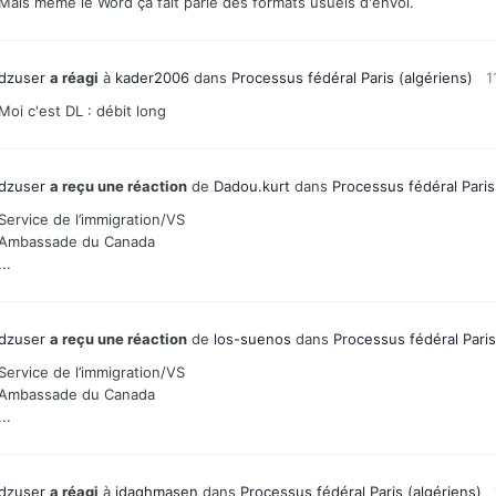
Mais meme le Word ça fait parie des formats usuels d'envoi.
dzuser
a réagi
à
kader2006
dans
Processus fédéral Paris (algériens)
1
Moi c'est DL : débit long
dzuser
a reçu une réaction
de
Dadou.kurt
dans
Processus fédéral Paris
Service de l’immigration/VS
Ambassade du Canada
...
dzuser
a reçu une réaction
de
los-suenos
dans
Processus fédéral Paris
Service de l’immigration/VS
Ambassade du Canada
...
dzuser
a réagi
à
idaghmasen
dans
Processus fédéral Paris (algériens)