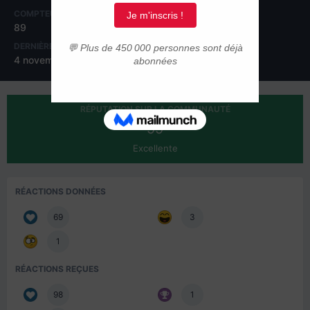
COMPTEUR DE CONTENUS
INSCRIPTION
89
6 janvier 2017
DERNIÈRE VISITE
4 novembre 2018
RÉPUTATION SUR LA COMMUNAUTÉ
99
Excellente
RÉACTIONS DONNÉES
69
3
1
RÉACTIONS REÇUES
98
1