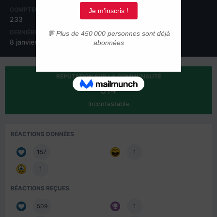
COMPTEUR DE CONTENUS
INSCRIPTION
233
9 mars 2016
DERNIÈRE VISITE
JOURS GAGNÉS
8 janvier 2018
1
RÉPUTATION SUR LA COMMUNAUTÉ
514
Incontestable
RÉACTIONS DONNÉES
157
1
1
RÉACTIONS REÇUES
509
1