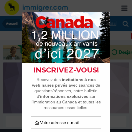
Accueil
PatouYaya
Habitués