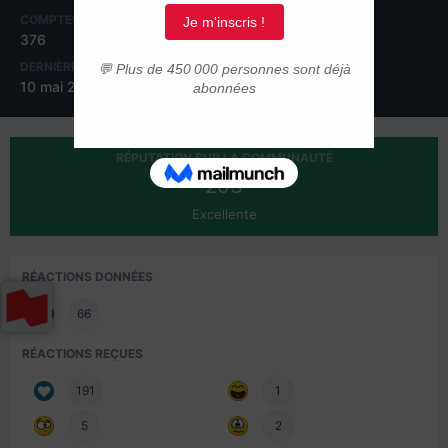
COMPTEUR DE CONTENUS
INSCRIPTION
376
16 février 2016
DERNIÈRE VISITE
10 mai 2020
RÉPUTATION SUR LA COMMUNAUTÉ
203
Excellente
RÉACTIONS DONNÉES
66
RÉACTIONS REÇUES
191
1
5
2