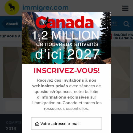
Accueil
r vous aider tout au long de votre transition
Arob@se
Habitués
COMPTEUR DE CONTENUS
INSCRIPTION
2316
6 janvier 2016