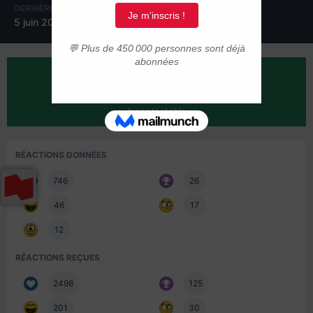
DERNIÈRE VISITE
JOURS GAGNÉS
5 juin 2022
24
RÉPUTATION SUR LA COMMUNAUTÉ
2923
Incontestable
RÉACTIONS DONNÉES
746
26
46
17
12
RÉACTIONS REÇUES
2498
125
201
30