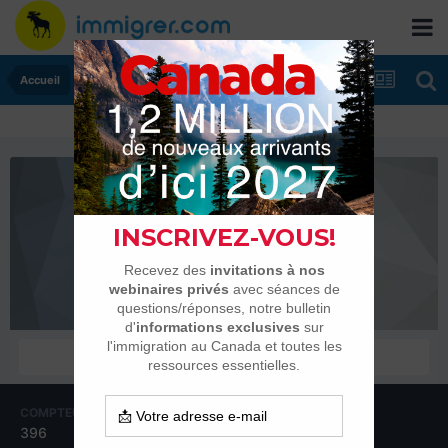
Accueil
happyday
Habitués
COMPTEUR DE CONTENUS
INSCRIPTION
396
11 octobre 2015