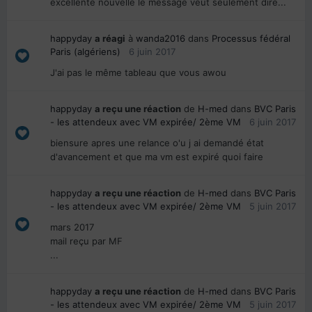
excellente nouvelle le message veut seulement dire...
happyday
a réagi
à
wanda2016
dans
Processus fédéral
Paris (algériens)
6 juin 2017
J'ai pas le même tableau que vous awou
happyday
a reçu une réaction
de
H-med
dans
BVC Paris
- les attendeux avec VM expirée/ 2ème VM
6 juin 2017
biensure apres une relance o'u j ai demandé état
d'avancement et que ma vm est expiré quoi faire
happyday
a reçu une réaction
de
H-med
dans
BVC Paris
- les attendeux avec VM expirée/ 2ème VM
5 juin 2017
mars 2017
mail reçu par MF
...
happyday
a reçu une réaction
de
H-med
dans
BVC Paris
- les attendeux avec VM expirée/ 2ème VM
5 juin 2017