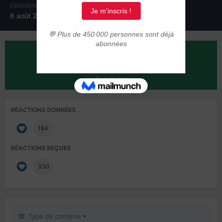
DERNIÈRE VISITE
6 août 2017
RÉPUTATION SUR LA COMMUNAUTÉ
334
Excellente
RÉACTIONS DONNÉES
184
RÉACTIONS REÇUES
330
Type de contenu