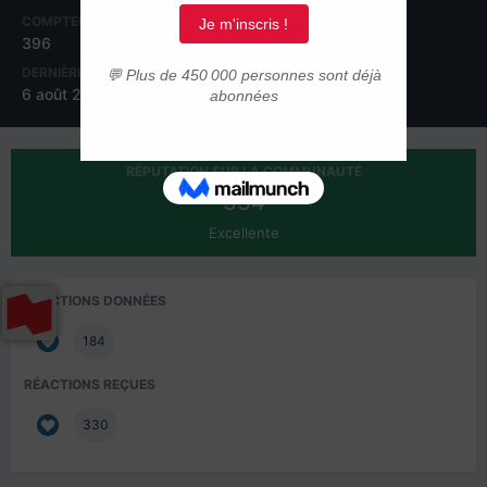
COMPTEUR DE CONTENUS
INSCRIPTION
396
11 octobre 2015
DERNIÈRE VISITE
6 août 2017
RÉPUTATION SUR LA COMMUNAUTÉ
334
Excellente
RÉACTIONS DONNÉES
184
RÉACTIONS REÇUES
330