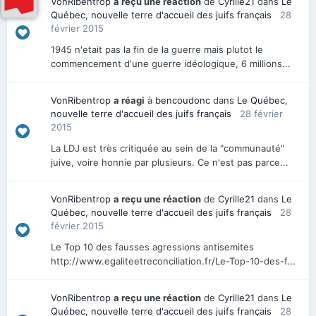
VonRibentrop
a reçu une réaction
de
Cyrille21
dans
Le
Québec, nouvelle terre d'accueil des juifs français
28
février 2015
1945 n'etait pas la fin de la guerre mais plutot le
commencement d'une guerre idéologique, 6 millions...
VonRibentrop
a réagi
à
bencoudonc
dans
Le Québec,
nouvelle terre d'accueil des juifs français
28 février
2015
La LDJ est très critiquée au sein de la "communauté"
juive, voire honnie par plusieurs. Ce n'est pas parce...
VonRibentrop
a reçu une réaction
de
Cyrille21
dans
Le
Québec, nouvelle terre d'accueil des juifs français
28
février 2015
Le Top 10 des fausses agressions antisemites
http://www.egaliteetreconciliation.fr/Le-Top-10-des-f...
VonRibentrop
a reçu une réaction
de
Cyrille21
dans
Le
Québec, nouvelle terre d'accueil des juifs français
28