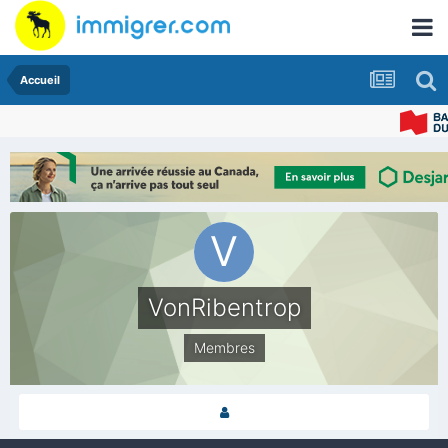
Accueil
VonRibentrop
Membres