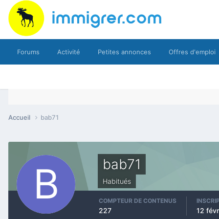
Forums
Activité
Petites annonces
Offres d'emploi
Accueil
bab71
bab71
Habitués
COMPTEUR DE CONTENUS
INSCRI
227
12 fév