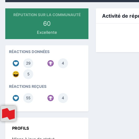
RÉPUTATION SUR LA COMMUNAUTÉ
Activité de rép
60
Excellente
RÉACTIONS DONNÉES
29
4
5
RÉACTIONS REÇUES
55
4
PROFILS
Mises à jour de statut