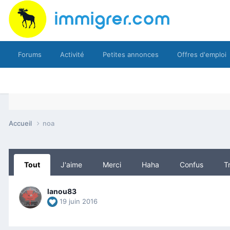
Forums
Activité
Petites annonces
Offres d'emploi
Accueil
noa
Tout
J'aime
Merci
Haha
Confus
Tr
lanou83
19 juin 2016