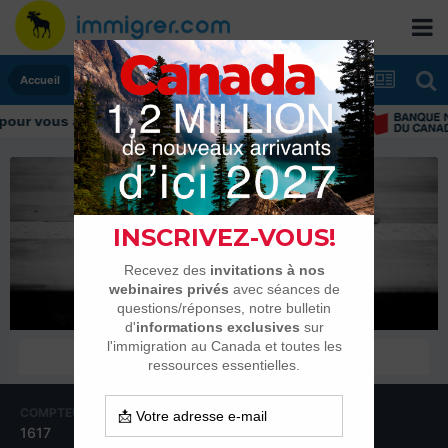
Accueil
our vous aider tout au long de votre transition
lanou83
Habitués
COMPTEUR DE CONTENUS
INSCRIPTION
1617
28 juin 2014