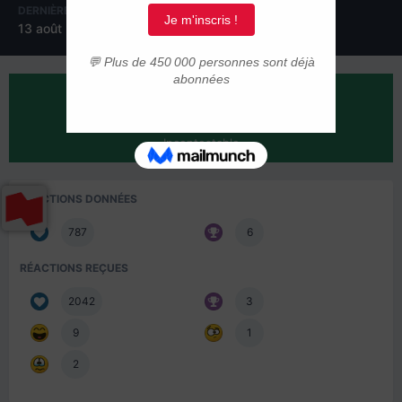
DERNIÈRE VISITE
JOURS GAGNÉS
13 août 2021
6
RÉPUTATION SUR LA COMMUNAUTÉ
2092
Incontestable
RÉACTIONS DONNÉES
787
6
RÉACTIONS REÇUES
2042
3
9
1
2