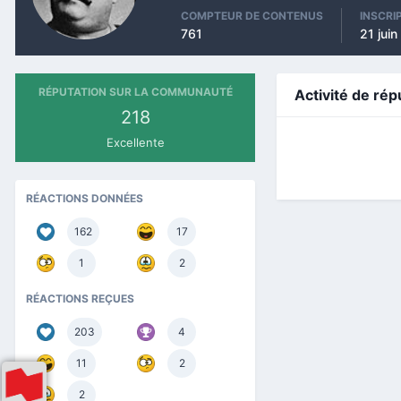
COMPTEUR DE CONTENUS
INSCRI
761
21 jui
RÉPUTATION SUR LA COMMUNAUTÉ
Activité de rép
218
Excellente
RÉACTIONS DONNÉES
162
17
1
2
RÉACTIONS REÇUES
203
4
11
2
2