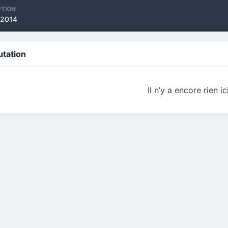
PTION
n 2014
utation
Il n’y a encore rien ic