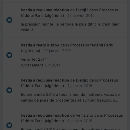
hestia
a reçu une réaction
de
Djedji3
dans
Processus
fédéral Paris (algériens)
12 janvier 2015
la pression monte, la période la plus difficile c'est bien
celle là.
hestia
a réagi
à
sifou
dans
Processus fédéral Paris
(algériens)
12 janvier 2015
vm juillet 2014
d,traitement juin 2014
hestia
a reçu une réaction
de
Djedji3
dans
Processus
fédéral Paris (algériens)
1 janvier 2015
Bonne année 2015 à tous le monde,meilleurs vœux de
santés de joies de prospérités et surtout beaucoup...
hestia
a reçu une réaction
de
veniziano
dans
Processus
fédéral Paris (algériens)
1 janvier 2015
Bonne année 2015 à tous le monde,meilleurs vœux de