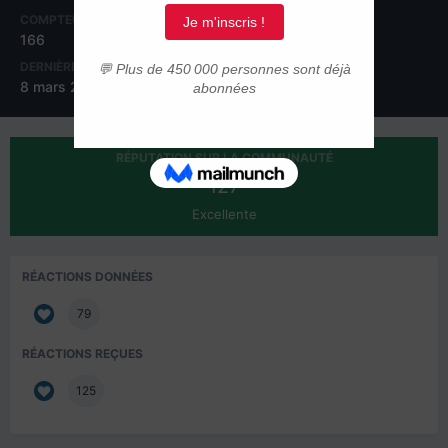
COMPTEUR DE CONTENUS
INSCRIPTION
166
18 mars 2014
DERNIÈRE VISITE
8 mars 2015
RÉPUTATION SUR LA COMMUNAUTÉ
127
Excellente
RÉACTIONS DONNÉES
79
RÉACTIONS REÇUES
125