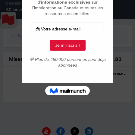
DERNIÈRE VISITE
30 janvier 2016
Type de contenu
Mises à jour de statut posté(e)s par Maxime.83
TRIER PAR
Il n’y a encore rien ici