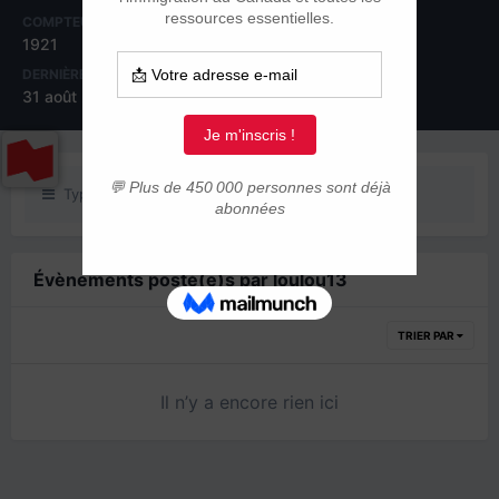
COMPTEUR DE CONTENUS
INSCRIPTION
1921
17 juin 2013
DERNIÈRE VISITE
JOURS GAGNÉS
31 août 2020
13
Type de contenu
Évènements posté(e)s par loulou13
TRIER PAR
Il n’y a encore rien ici