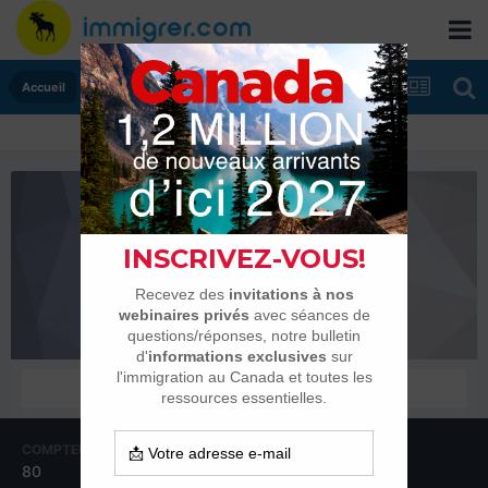
Accueil
virg6700
Membres
COMPTEUR DE CONTENUS
INSCRIPTION
80
18 mars 2013