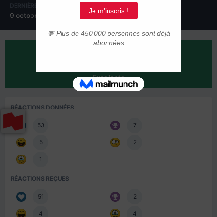
DERNIÈRE VISITE
9 octobre 2019
RÉPUTATION SUR LA COMMUNAUTÉ
58
Excellente
RÉACTIONS DONNÉES
53
7
5
2
1
RÉACTIONS REÇUES
51
2
4
4