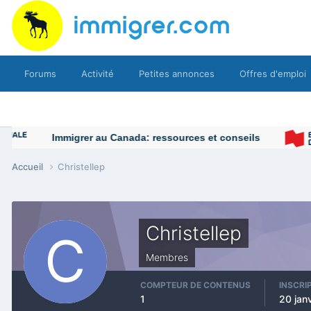
Forums
Activité
Petites annonces
Offres d'emploi
Immigrer au Canada: ressources et conseils
Accueil
Christellep
Christellep
Membres
COMPTEUR DE CONTENUS
INSCRI
1
20 jan