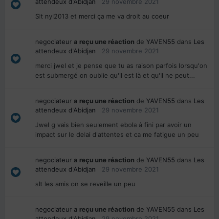
attendeux d'Abidjan
29 novembre 2021
Slt nyl2013 et merci ça me va droit au coeur
negociateur
a reçu une réaction
de
YAVEN55
dans
Les
attendeux d'Abidjan
29 novembre 2021
merci jwel et je pense que tu as raison parfois lorsqu'on
est submergé on oublie qu'il est là et qu'il ne peut...
negociateur
a reçu une réaction
de
YAVEN55
dans
Les
attendeux d'Abidjan
29 novembre 2021
Jwel g vais bien seulement ebola à fini par avoir un
impact sur le delai d'attentes et ca me fatigue un peu
negociateur
a reçu une réaction
de
YAVEN55
dans
Les
attendeux d'Abidjan
29 novembre 2021
slt les amis on se reveille un peu
negociateur
a reçu une réaction
de
YAVEN55
dans
Les
attendeux d'Abidjan
29 novembre 2021