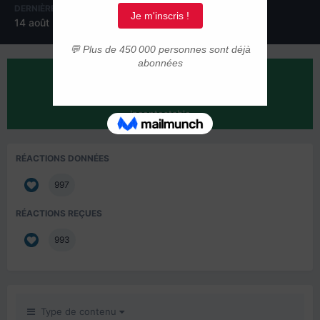
DERNIÈRE VISITE
JOURS GAGNÉS
14 août 2017
6
RÉPUTATION SUR LA COMMUNAUTÉ
1013
Incontestable
RÉACTIONS DONNÉES
997
RÉACTIONS REÇUES
993
Type de contenu