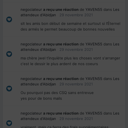
negociateur
a reçu une réaction
de
YAVEN55
dans
Les
attendeux d'Abidjan
29 novembre 2021
slt les amis bon début de semaine et surtout si l’Éternel
des armés le permet beaucoup de bonnes nouvelles
negociateur
a reçu une réaction
de
YAVEN55
dans
Les
attendeux d'Abidjan
29 novembre 2021
ma chère jwel t’inquiète plus les choses vont s'arranger
c'est le dessir le plus ardent de nos coeurs
negociateur
a reçu une réaction
de
YAVEN55
dans
Les
attendeux d'Abidjan
29 novembre 2021
Ou pourquoi pas des CSQ sans entrevue
yes pour de bons mails
negociateur
a reçu une réaction
de
YAVEN55
dans
Les
attendeux d'Abidjan
29 novembre 2021
vraiment. mais ca ferra des frais supplémentaires.