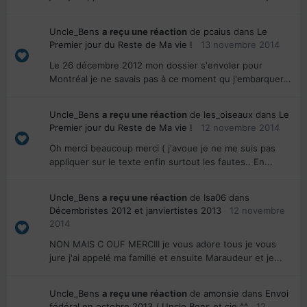
Uncle_Bens
a reçu une réaction
de
pcaius
dans
Le
Premier jour du Reste de Ma vie !
13 novembre 2014
Le 26 décembre 2012 mon dossier s'envoler pour
Montréal je ne savais pas à ce moment qu j'embarquer...
Uncle_Bens
a reçu une réaction
de
les_oiseaux
dans
Le
Premier jour du Reste de Ma vie !
12 novembre 2014
Oh merci beaucoup merci ( j'avoue je ne me suis pas
appliquer sur le texte enfin surtout les fautes.. En...
Uncle_Bens
a reçu une réaction
de
Isa06
dans
Décembristes 2012 et janviertistes 2013
12 novembre
2014
NON MAIS C OUF MERCIII je vous adore tous je vous
jure j'ai appelé ma famille et ensuite Maraudeur et je...
Uncle_Bens
a reçu une réaction
de
amonsie
dans
Envoi
fédéral en octobre 2013 / Uncle Bens et cie ^^
12