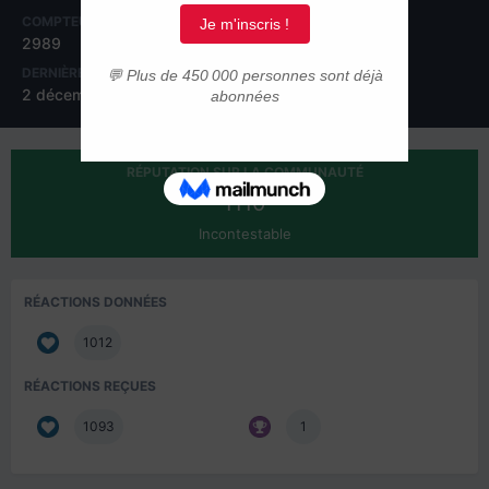
COMPTEUR DE CONTENUS
INSCRIPTION
2989
26 septembre 2012
DERNIÈRE VISITE
JOURS GAGNÉS
2 décembre 2016
23
RÉPUTATION SUR LA COMMUNAUTÉ
1110
Incontestable
RÉACTIONS DONNÉES
1012
RÉACTIONS REÇUES
1093
1