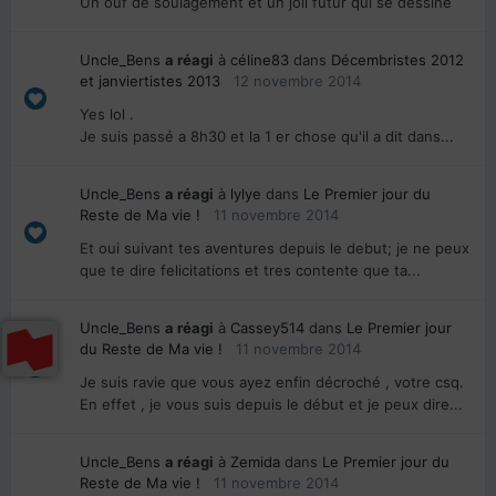
Un ouf de soulagement et un joli futur qui se dessine
Uncle_Bens
a réagi
à
céline83
dans
Décembristes 2012
et janviertistes 2013
12 novembre 2014
Yes lol .
Je suis passé a 8h30 et la 1 er chose qu'il a dit dans...
Uncle_Bens
a réagi
à
lylye
dans
Le Premier jour du
Reste de Ma vie !
11 novembre 2014
Et oui suivant tes aventures depuis le debut; je ne peux
que te dire felicitations et tres contente que ta...
Uncle_Bens
a réagi
à
Cassey514
dans
Le Premier jour
du Reste de Ma vie !
11 novembre 2014
Je suis ravie que vous ayez enfin décroché , votre csq.
En effet , je vous suis depuis le début et je peux dire...
Uncle_Bens
a réagi
à
Zemida
dans
Le Premier jour du
Reste de Ma vie !
11 novembre 2014