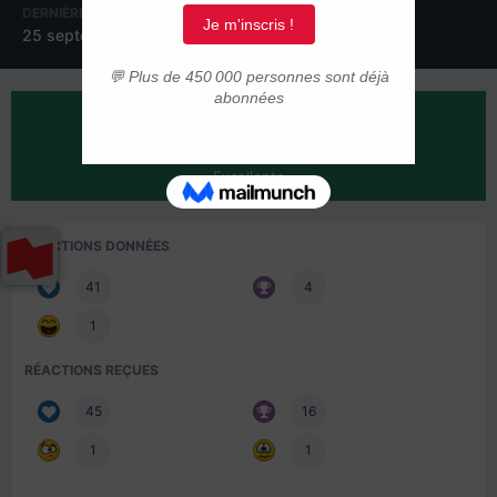
DERNIÈRE VISITE
25 septembre 2019
RÉPUTATION SUR LA COMMUNAUTÉ
70
Excellente
RÉACTIONS DONNÉES
41
4
1
RÉACTIONS REÇUES
45
16
1
1