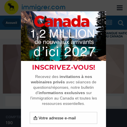
Accueil
Petit polatouche
Habitués
COMPTEUR DE CONTENUS
INSCRIPTION
190
25 juillet 2012