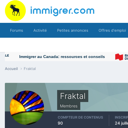
Forums
Activité
Petites annonces
Offres d'emploi
Immigrer au Canada: ressources et conseils
Accueil
Fraktal
Fraktal
Membres
COMPTEUR DE CONTENUS
INSCRI
90
24 juil