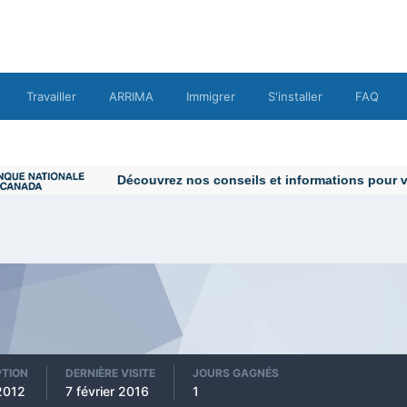
Travailler
ARRIMA
Immigrer
S'installer
FAQ
PTION
DERNIÈRE VISITE
JOURS GAGNÉS
2012
7 février 2016
1