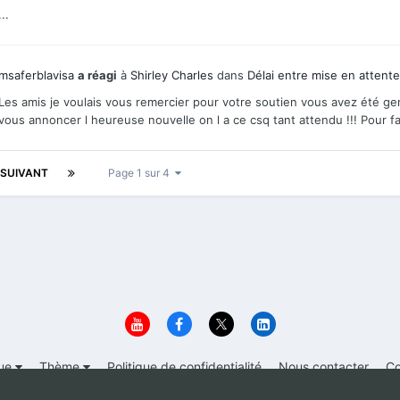
...
msaferblavisa
a réagi
à
Shirley Charles
dans
Délai entre mise en attent
Les amis je voulais vous remercier pour votre soutien vous avez été g
vous annoncer l heureuse nouvelle on l a ce csq tant attendu !!! Pour fa
SUIVANT
Page 1 sur 4
ue
Thème
Politique de confidentialité
Nous contacter
Co
© 1999-2026 Immigrer.com Inc.