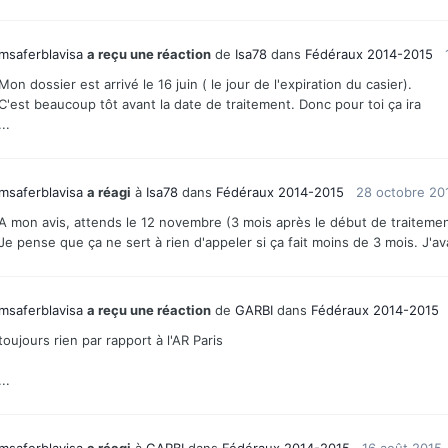
msaferblavisa
a reçu une réaction
de
Isa78
dans
Fédéraux 2014-2015
Mon dossier est arrivé le 16 juin ( le jour de l'expiration du casier).
C'est beaucoup tôt avant la date de traitement. Donc pour toi ça ira
...
msaferblavisa
a réagi
à
Isa78
dans
Fédéraux 2014-2015
28 octobre 20
A mon avis, attends le 12 novembre (3 mois après le début de traitement)
Je pense que ça ne sert à rien d'appeler si ça fait moins de 3 mois. J'a
msaferblavisa
a reçu une réaction
de
GARBI
dans
Fédéraux 2014-2015
toujours rien par rapport à l'AR Paris
...
msaferblavisa
a réagi
à
GARBI
dans
Fédéraux 2014-2015
16 août 2015