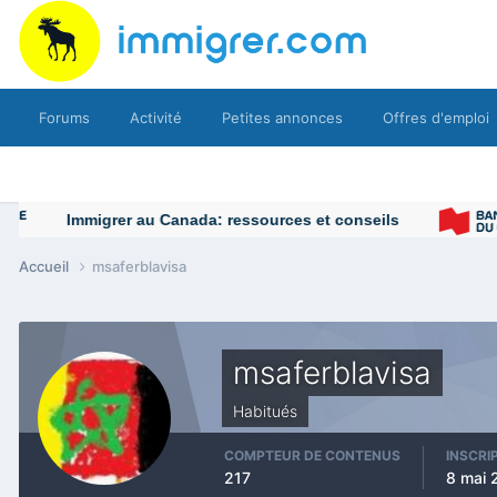
Forums
Activité
Petites annonces
Offres d'emploi
Accueil
msaferblavisa
msaferblavisa
Habitués
COMPTEUR DE CONTENUS
INSCRI
217
8 mai 