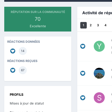
RÉPUTATION SUR LA COMMUNAUTÉ
Activité de rép
70
1
2
3
4
Excellente
RÉACTIONS DONNÉES
14
RÉACTIONS REÇUES
67
PROFILS
Mises à jour de statut