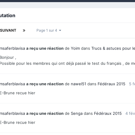
utation
SUIVANT
Page 1 sur 4
msaferblavisa
a reçu une réaction
de
Yoim
dans
Trucs & astuces pour l
Bonjour ,
Possible pour les membres qui ont déjà passé le test du français , de me
msaferblavisa
a reçu une réaction
de
nawel51
dans
Fédéraux 2015
5 f
E-Brune recue hier
msaferblavisa
a reçu une réaction
de
Senga
dans
Fédéraux 2015
4 fév
E-Brune recue hier