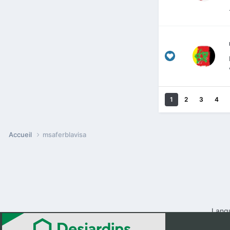
1
2
3
4
Accueil
msaferblavisa
Lang