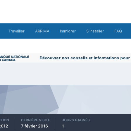
Travailler
ARRIMA
Immigrer
S'installer
FAQ
Découvrez nos conseils et informations pour vou
PTION
DERNIÈRE VISITE
JOURS GAGNÉS
2012
7 février 2016
1