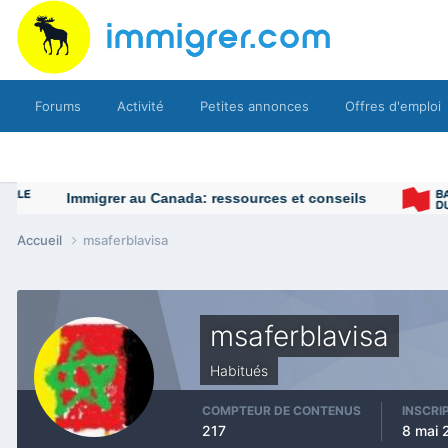
Forums
Activité
Petites annonces
Offres d'emploi
Immigrer au Canada: ressources et conseils
Accueil
msaferblavisa
msaferblavisa
Habitués
COMPTEUR DE CONTENUS
INSCRI
217
8 mai 