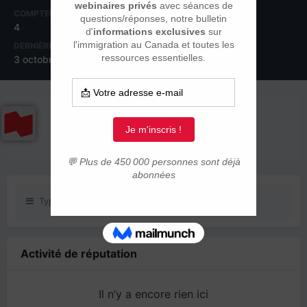
COMPTEUR DE CONTENUS
INSCRIPTION
4
28 septembre 2011
DERNIÈRE VISITE
3 octobre 2011
RÉPUTATION SUR LA COMMUNAUTÉ
0
Neutre
Type de contenu
Activité de réputation
Il n’y a encore rien ici