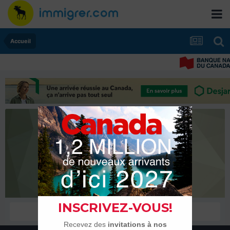
Accueil
kyoku91
Membres