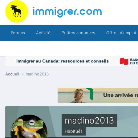
Forums
Activité
Petites annonces
Offres d'emploi
Accueil
madino2013
madino2013
Habitués