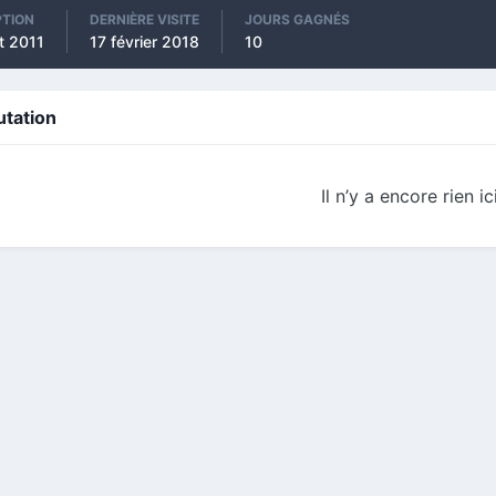
PTION
DERNIÈRE VISITE
JOURS GAGNÉS
t 2011
17 février 2018
10
utation
Il n’y a encore rien ic