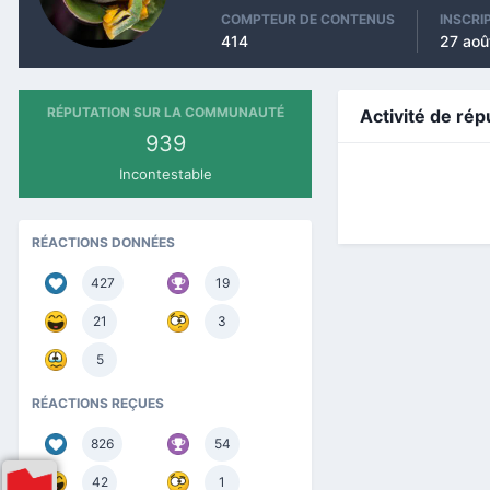
COMPTEUR DE CONTENUS
INSCRI
414
27 aoû
RÉPUTATION SUR LA COMMUNAUTÉ
Activité de rép
939
Incontestable
RÉACTIONS DONNÉES
427
19
21
3
5
RÉACTIONS REÇUES
826
54
42
1