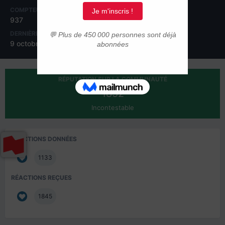
COMPTEUR DE CONTENUS
INSCRIPTION
937
9 décembre 2010
DERNIÈRE VISITE
JOURS GAGNÉS
9 octobre 2023
7
RÉPUTATION SUR LA COMMUNAUTÉ
1852
Incontestable
RÉACTIONS DONNÉES
1133
RÉACTIONS REÇUES
1845