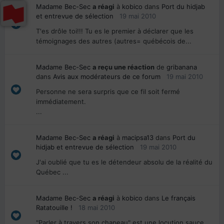
Madame Bec-Sec
a réagi
à
kobico
dans
Port du hidjab
et entrevue de sélection
19 mai 2010
T'es drôle toi!!! Tu es le premier à déclarer que les
témoignages des autres (autres= québécois de...
Madame Bec-Sec
a reçu une réaction
de
gribanana
dans
Avis aux modérateurs de ce forum
19 mai 2010
Personne ne sera surpris que ce fil soit fermé
immédiatement.
...
Madame Bec-Sec
a réagi
à
macipsa13
dans
Port du
hidjab et entrevue de sélection
19 mai 2010
J'ai oublié que tu es le détendeur absolu de la réalité du
Québec ...
Madame Bec-Sec
a réagi
à
kobico
dans
Le français
Ratatouille !
18 mai 2010
"Parler à travers son chapeau" est une locution sauce