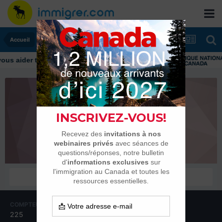
Accueil
Madame Bec-Sec
Habitués
COMPTEUR DE CONTENUS
INSCRIPTION
225
12 avril 2010