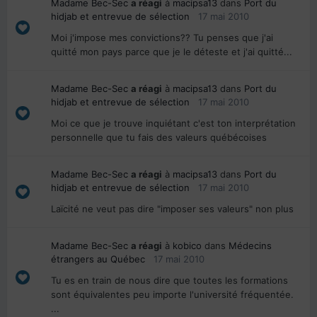
Madame Bec-Sec
a réagi
à
macipsa13
dans
Port du
hidjab et entrevue de sélection
17 mai 2010
Moi j'impose mes convictions?? Tu penses que j'ai
quitté mon pays parce que je le déteste et j'ai quitté...
Madame Bec-Sec
a réagi
à
macipsa13
dans
Port du
hidjab et entrevue de sélection
17 mai 2010
Moi ce que je trouve inquiétant c'est ton interprétation
personnelle que tu fais des valeurs québécoises
Madame Bec-Sec
a réagi
à
macipsa13
dans
Port du
hidjab et entrevue de sélection
17 mai 2010
Laïcité ne veut pas dire "imposer ses valeurs" non plus
Madame Bec-Sec
a réagi
à
kobico
dans
Médecins
étrangers au Québec
17 mai 2010
Tu es en train de nous dire que toutes les formations
sont équivalentes peu importe l'université fréquentée.
...