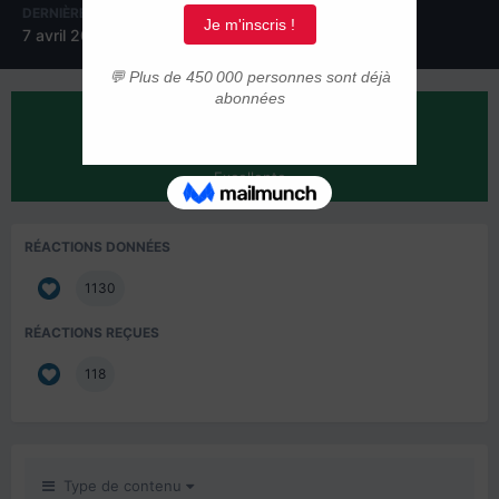
DERNIÈRE VISITE
JOURS GAGNÉS
7 avril 2012
1
RÉPUTATION SUR LA COMMUNAUTÉ
144
Excellente
RÉACTIONS DONNÉES
1130
RÉACTIONS REÇUES
118
Type de contenu