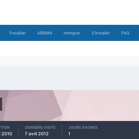
Travailler
ARRIMA
Immigrer
S'installer
FAQ
PTION
DERNIÈRE VISITE
JOURS GAGNÉS
l 2010
7 avril 2012
1