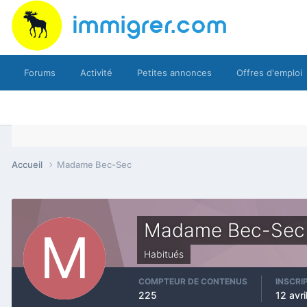
Forums
Activité
Petites annonces
Offres d'emploi
Accueil
Madame Bec-Sec
Madame Bec-Sec
Habitués
COMPTEUR DE CONTENUS
INSCRI
225
12 avri