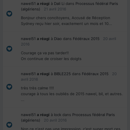
nawel51
a réagi
à
Dali Li
dans
Processus fédéral Paris
(algériens)
21 avril 2016
Bonjour chers concitoyens, Accusé de Réception
Sydney reçu hier soir, exactement un mois et 10...
nawel51
a réagi
à
Diao
dans
Fédéraux 2015
20 avril
2016
Courage ça va pas tarder!!
On continue de croiser les doigts
nawel51
a réagi
à
BIBLE225
dans
Fédéraux 2015
20
avril 2016
très très calme !!!!
courage à tous les oubliés de 2015 nawel, bil, et autres.
...
nawel51
a réagi
à
lock
dans
Processus fédéral Paris
(algériens)
20 avril 2016
Non ce n'est pas une impression, c'est super mort ces