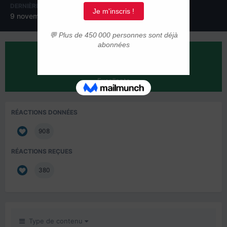
DERNIÈRE VISITE
JOURS GAGNÉS
9 novembre 2016
2
RÉPUTATION SUR LA COMMUNAUTÉ
406
Excellente
RÉACTIONS DONNÉES
908
RÉACTIONS REÇUES
380
Type de contenu