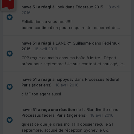
nawel51
a réagi
à
libek
dans
Fédéraux 2015
18 avril
2016
Félicitations a vous tous!!!!!
bonne continuation pour ce qui reste, espérant de...
nawel51
a réagi
à
LANDRY Guillaume
dans
Fédéraux
2015
18 avril 2016
CRP reçue ce matin dans ma boîte à lettre ! Départ
prévu pour septembre ! Je suis content et soulagé, je...
nawel51
a réagi
à
happyday
dans
Processus fédéral
Paris (algériens)
18 avril 2016
c MF ton agent aussi
nawel51
a reçu une réaction
de
LaBlondinette
dans
Processus fédéral Paris (algériens)
18 avril 2016
qu'est ce que je dirais moi ! !!!! dossier reçu le 21
septembre, accusé de réception Sydney le 07...