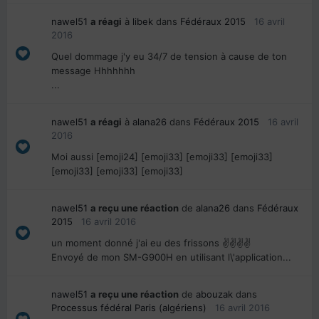
nawel51
a réagi
à
libek
dans
Fédéraux 2015
16 avril
2016
Quel dommage j'y eu 34/7 de tension à cause de ton
message Hhhhhhh
...
nawel51
a réagi
à
alana26
dans
Fédéraux 2015
16 avril
2016
Moi aussi [emoji24] [emoji33] [emoji33] [emoji33]
[emoji33] [emoji33] [emoji33]
nawel51
a reçu une réaction
de
alana26
dans
Fédéraux
2015
16 avril 2016
un moment donné j'ai eu des frissons ✌✌✌✌
Envoyé de mon SM-G900H en utilisant l\'application...
nawel51
a reçu une réaction
de
abouzak
dans
Processus fédéral Paris (algériens)
16 avril 2016