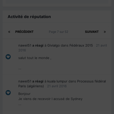
Activité de réputation
PRÉCÉDENT
Page 7 sur 52
SUIVANT
nawel51
a réagi
à
Givialgo
dans
Fédéraux 2015
21 avril
2016
salut tout le monde ,
...
nawel51
a réagi
à
kuala lumpur
dans
Processus fédéral
Paris (algériens)
21 avril 2016
Bonjour
Je viens de recevoir l accusé de Sydney
...