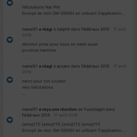
félicitations Nat Phil
Envoyé de mon SM-G900H en utilisant l\'application...
nawel51
a réagi
à
natphil
dans
Fédéraux 2015
17 avril
2016
décision prise pour nous ce matin aussi
province maritime
nawel51
a réagi
à
acvacv
dans
Fédéraux 2015
17 avril
2016
merci pour ton soutien
mes félicitations
...
nawel51
a reçu une réaction
de
Fuschiagirl
dans
Fédéraux 2015
17 avril 2016
[emoji111] [emoji111] [emoji111] [emoji111]
Envoyé de mon SM-G900H en utilisant l\'application...