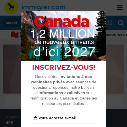
Accueil
Immigrer au Canada: ressources et 
nawel51
Habitués
COMPTEUR DE CONTENUS
INSCRIPTION
498
21 mars 2010