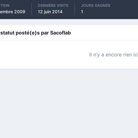
PTION
DERNIÈRE VISITE
JOURS GAGNÉS
vembre 2009
12 juin 2014
1
statut posté(e)s par Sacoflab
Il n’y a encore rien ic