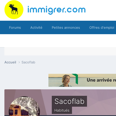
Forums
Activité
Petites annonces
Offres d'emploi
Accueil
Sacoflab
Sacoflab
Habitués