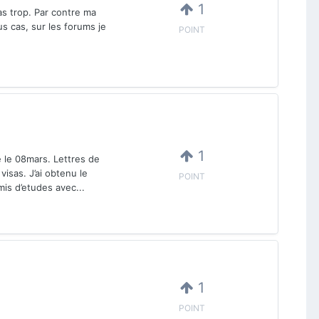
1
s trop. Par contre ma
s cas, sur les forums je
POINT
1
e le 08mars. Lettres de
sas. J’ai obtenu le
POINT
mis d’etudes avec...
1
POINT