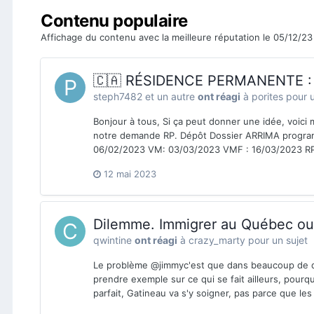
Contenu populaire
Affichage du contenu avec la meilleure réputation le 05/12/2
🇨🇦 RÉSIDENCE PERMANENTE : t
steph7482
et
un autre
ont réagi
à
porites
pour u
Bonjour à tous, Si ça peut donner une idée, voic
notre demande RP. Dépôt Dossier ARRIMA program
06/02/2023 VM: 03/03/2023 VMF : 16/03/2023 RP
12 mai 2023
Dilemme. Immigrer au Québec ou 
qwintine
ont réagi
à
crazy_marty
pour un sujet
Le problème @jimmyc'est que dans beaucoup de do
prendre exemple sur ce qui se fait ailleurs, pour
parfait, Gatineau va s'y soigner, pas parce que les