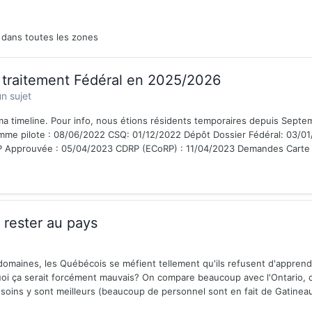
3 dans toutes les zones
raitement Fédéral en 2025/2026
n sujet
i ma timeline. Pour info, nous étions résidents temporaires depuis Sep
me pilote : 08/06/2022 CSQ: 01/12/2022 Dépôt Dossier Fédéral: 03/0
 Approuvée : 05/04/2023 CDRP (ECoRP) : 11/04/2023 Demandes Carte 
rester au pays
maines, les Québécois se méfient tellement qu'ils refusent d'apprendr
quoi ça serait forcément mauvais? On compare beaucoup avec l'Ontario, 
 soins y sont meilleurs (beaucoup de personnel sont en fait de Gatineau e