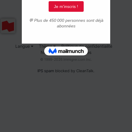
Langue
Thème
Politique de confidentialité
Nous contacter
Cookies
© 1999-2026 Immigrer.com Inc.
IPS spam
blocked by CleanTalk.