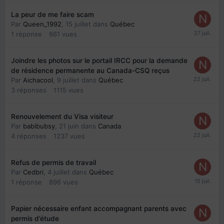
La peur de me faire scam
Par
Queen_1992
,
15 juillet
dans
Québec
1
réponse
661
vues
Joindre les photos sur le portail IRCC pour la demande
de résidence permanente au Canada-CSQ reçus
Par
Aichacool
,
9 juillet
dans
Québec
3
réponses
1115
vues
Renouvelement du Visa visiteur
Par
babibubsy
,
21 juin
dans
Canada
4
réponses
1237
vues
Refus de permis de travail
Par
Cedbri
,
4 juillet
dans
Québec
1
réponse
896
vues
Papier nécessaire enfant accompagnant parents avec
permis d’étude