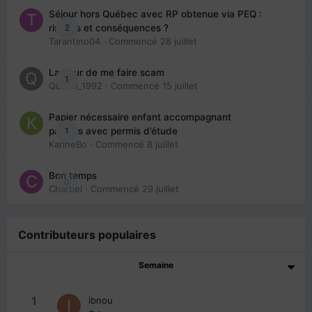
Séjour hors Québec avec RP obtenue via PEQ :
2
risques et conséquences ?
Tarantino04
· Commencé
28 juillet
La peur de me faire scam
1
Queen_1992
· Commencé
15 juillet
Papier nécessaire enfant accompagnant
1
parents avec permis d’étude
KarineBo
· Commencé
8 juillet
Bon temps
0
Charbel
· Commencé
29 juillet
Contributeurs populaires
Semaine
1
ibnou