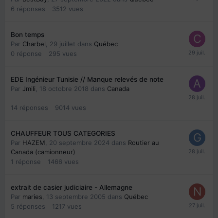
6
réponses
3512
vues
Bon temps
Par
Charbel
,
29 juillet
dans
Québec
0
réponse
295
vues
EDE Ingénieur Tunisie // Manque relevés de note
Par
Jmili
,
18 octobre 2018
dans
Canada
14
réponses
9014
vues
CHAUFFEUR TOUS CATEGORIES
Par
HAZEM
,
20 septembre 2024
dans
Routier au
Canada (camionneur)
1
réponse
1466
vues
extrait de casier judiciaire - Allemagne
Par
maries
,
13 septembre 2005
dans
Québec
5
réponses
1217
vues