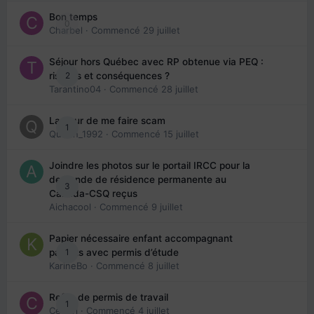
Bon temps
0
Charbel
· Commencé
29 juillet
Séjour hors Québec avec RP obtenue via PEQ :
2
risques et conséquences ?
Tarantino04
· Commencé
28 juillet
La peur de me faire scam
1
Queen_1992
· Commencé
15 juillet
Joindre les photos sur le portail IRCC pour la
demande de résidence permanente au
3
Canada-CSQ reçus
Aichacool
· Commencé
9 juillet
Papier nécessaire enfant accompagnant
1
parents avec permis d’étude
KarineBo
· Commencé
8 juillet
Refus de permis de travail
1
Cedbri
· Commencé
4 juillet