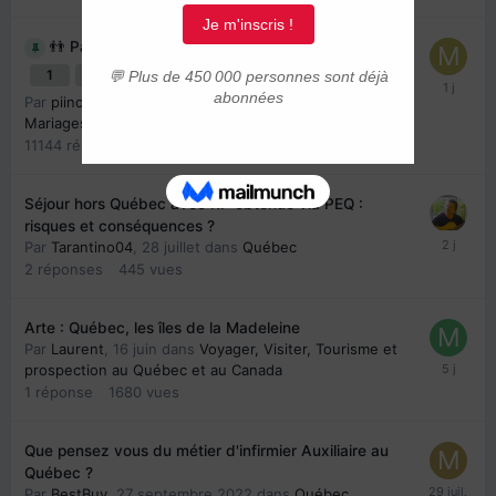
👬 Parrainage 2019-2026
1
2
3
4
558
Par
piinoush
,
22 février 2019
dans
Parrainages et
Mariages
11144
réponses
2149677
vues
Séjour hors Québec avec RP obtenue via PEQ :
risques et conséquences ?
Par
Tarantino04
,
28 juillet
dans
Québec
2
réponses
445
vues
Arte : Québec, les îles de la Madeleine
Par
Laurent
,
16 juin
dans
Voyager, Visiter, Tourisme et
prospection au Québec et au Canada
1
réponse
1680
vues
Que pensez vous du métier d'infirmier Auxiliaire au
Québec ?
Par
BestBuy
,
27 septembre 2022
dans
Québec