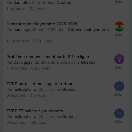
Par
KarineBo
,
8 juillet
dans
Québec
1
réponse
705
vues
Demande de citoyenneté 2025-2026
Par
nanancyr
,
18 août 2025
dans
Obtenir la citoyenneté
12
réponses
9750
vues
Problème renouvellement carte RP en ligne
Par
Davidgigi5
,
22 décembre 2022
dans
Québec
7
réponses
6265
vues
TVRP portail et message de retour
Par
hellodutaillis
,
26 juin
dans
Québec
0
réponse
815
vues
TVRP ET suite de procédures
Par
hellodutaillis
,
26 juin
dans
Québec
0
réponse
789
vues