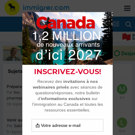
Sujets
Préparation à l'examen EACMC partie I (médecins)
Par
Ino
,
27 octobre 2023
dans
Médecins, infirmières et
pharmaciens
19
réponses
8205
vues
Venir au Québec pour la retraite
Par
Sab74
,
26 mai
dans
Québec
5
réponses
1855
vues