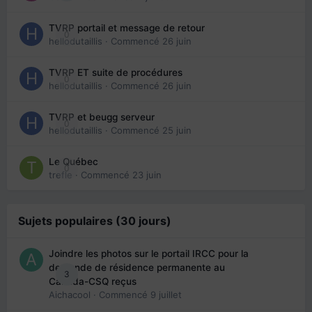
TVRP portail et message de retour
0
hellodutaillis
· Commencé
26 juin
TVRP ET suite de procédures
0
hellodutaillis
· Commencé
26 juin
TVRP et beugg serveur
0
hellodutaillis
· Commencé
25 juin
Le Québec
0
trefle
· Commencé
23 juin
Sujets populaires (30 jours)
Joindre les photos sur le portail IRCC pour la
demande de résidence permanente au
3
Canada-CSQ reçus
Aichacool
· Commencé
9 juillet