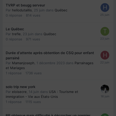
TVRP et beugg serveur
Par
hellodutaillis
,
25 juin
dans
Québec
0
réponse
814
vues
Le Québec
Par
trefle
,
23 juin
dans
Québec
0
réponse
971
vues
Durée d'attente après obtention de CSQ pour enfant
parrainé
Par
Mamanjoseph
,
1 décembre 2023
dans
Parrainages
et Mariages
1
réponse
1736
vues
solo trip new york
Par
eloisecre
,
14 juin
dans
USA : Tourisme et
immigration - Vie aux États-Unis
1
réponse
1115
vues
RP obtenue mais difficulté à décrocher un premier