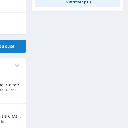
En afficher plus
u sujet
Venir au Québec pour la retraite
di à 14:38
EDE Ingénieur Tunisie // Manque relevés de note
llet