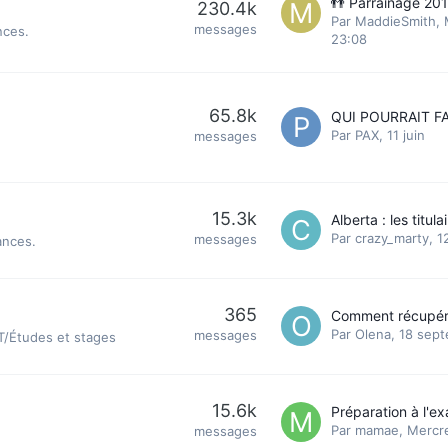
👬 Parrainage 20
230.4k
Par
MaddieSmith
,
messages
nces.
23:08
65.8k
Par
PAX
,
11 juin
messages
15.3k
Par
crazy_marty
,
1
messages
ances.
365
Par
Olena
,
18 sep
messages
VT/Études et stages
15.6k
Par
mamae
,
Mercre
messages