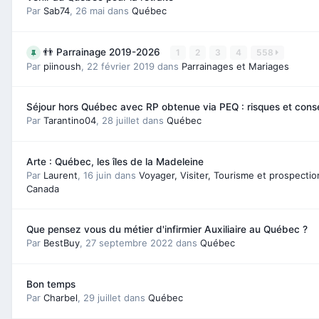
Par
Sab74
,
26 mai
dans
Québec
👬 Parrainage 2019-2026
1
2
3
4
558
Par
piinoush
,
22 février 2019
dans
Parrainages et Mariages
Séjour hors Québec avec RP obtenue via PEQ : risques et con
Par
Tarantino04
,
28 juillet
dans
Québec
Arte : Québec, les îles de la Madeleine
Par
Laurent
,
16 juin
dans
Voyager, Visiter, Tourisme et prospecti
Canada
Que pensez vous du métier d'infirmier Auxiliaire au Québec ?
Par
BestBuy
,
27 septembre 2022
dans
Québec
Bon temps
Par
Charbel
,
29 juillet
dans
Québec