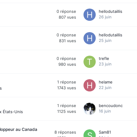
0
réponse
hellodutaillis
26 juin
807
vues
0
réponse
hellodutaillis
25 juin
831
vues
0
réponse
trefle
23 juin
980
vues
1
réponse
helame
22 juin
1743
vues
s
1
réponse
bencoudonc
16 juin
1125
vues
x États-Unis
eloppeur au Canada
8
réponses
Sam81