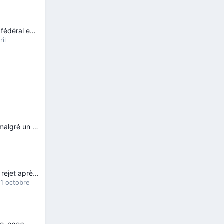
Le gouvernement fédéral envisage d’interdire progressivement la vente de tabac
ril
Garder ses REER malgré un retour
CSQ: Intention de rejet après intention de refus
1 octobre