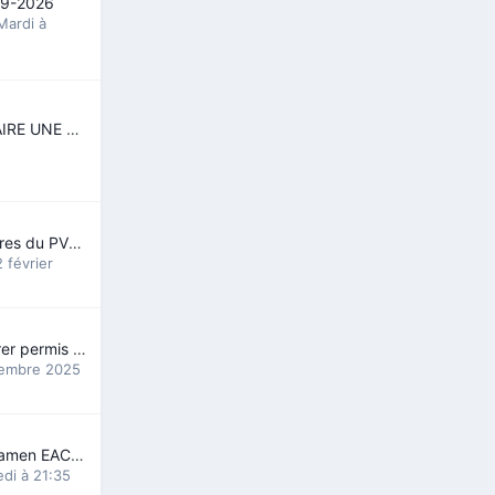
19-2026
Mardi à
QUI POURRAIT FAIRE UNE EDE POUR DIPLOME DE MECANICIEN
Alberta : les titulaires du PVT exclus du régime public de santé
2 février
Comment récupérer permis d’étude
tembre 2025
Préparation à l'examen EACMC partie I (médecins)
di à 21:35