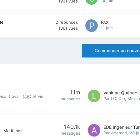
14 juin
1931
vues
2
réponses
PAX
EN
11 juin
1361
vues
Commencer un nouvea
1.1m
sa, travail,
CSQ
et vie
Par
LOLOlo
,
Mercre
messages
140.1k
Maritimes
Par
Ademdd
,
28 jui
messages