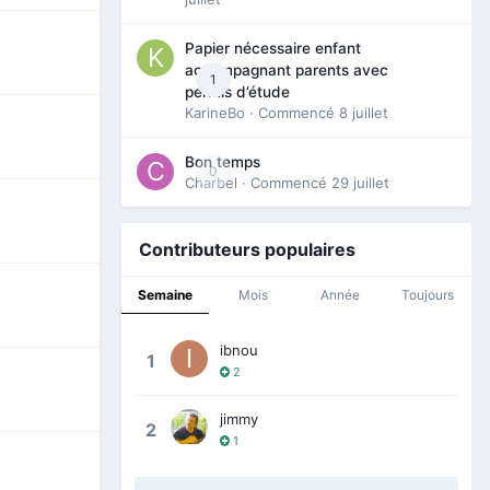
Papier nécessaire enfant
accompagnant parents avec
1
permis d’étude
KarineBo
· Commencé
8 juillet
Bon temps
0
Charbel
· Commencé
29 juillet
Contributeurs populaires
Semaine
Mois
Année
Toujours
ibnou
1
2
jimmy
2
1