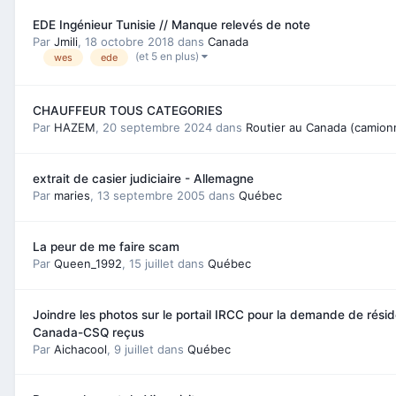
EDE Ingénieur Tunisie // Manque relevés de note
Par
Jmili
,
18 octobre 2018
dans
Canada
(et 5 en plus)
wes
ede
CHAUFFEUR TOUS CATEGORIES
Par
HAZEM
,
20 septembre 2024
dans
Routier au Canada (camion
extrait de casier judiciaire - Allemagne
Par
maries
,
13 septembre 2005
dans
Québec
La peur de me faire scam
Par
Queen_1992
,
15 juillet
dans
Québec
Joindre les photos sur le portail IRCC pour la demande de rés
Canada-CSQ reçus
Par
Aichacool
,
9 juillet
dans
Québec