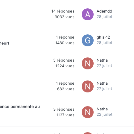
14
réponses
Ademdd
28 juillet
9033
vues
1
réponse
ghisl42
28 juillet
1480
vues
neur)
5
réponses
Natha
27 juillet
1224
vues
1
réponse
Natha
27 juillet
682
vues
idence permanente au
Natha
3
réponses
22 juillet
1137
vues