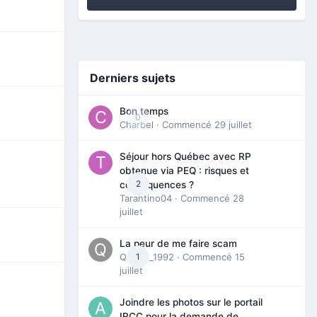
Derniers sujets
Bon temps
0
Charbel
· Commencé
29 juillet
Séjour hors Québec avec RP
obtenue via PEQ : risques et
2
conséquences ?
Tarantino04
· Commencé
28
juillet
La peur de me faire scam
Queen_1992
1
· Commencé
15
juillet
Joindre les photos sur le portail
IRCC pour la demande de