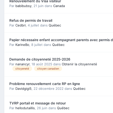
Renouvelement du Visa visiteur
Par
babibubsy
,
21 juin
dans
Canada
Refus de permis de travail
Par
Cedbri
,
4 juillet
dans
Québec
Papier nécessaire enfant accompagnant parents avec permis d
Par
KarineBo
,
8 juillet
dans
Québec
Demande de citoyenneté 2025-2026
Par
nanancyr
,
18 août 2025
dans
Obtenir la citoyenneté
citoyeneté
citoyen canadien
Problème renouvellement carte RP en ligne
Par
Davidgigi5
,
22 décembre 2022
dans
Québec
TVRP portail et message de retour
Par
hellodutaillis
,
26 juin
dans
Québec