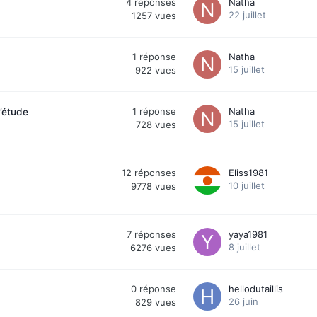
4
réponses
Natha
22 juillet
1257
vues
1
réponse
Natha
15 juillet
922
vues
1
réponse
Natha
’étude
15 juillet
728
vues
12
réponses
Eliss1981
10 juillet
9778
vues
7
réponses
yaya1981
8 juillet
6276
vues
0
réponse
hellodutaillis
26 juin
829
vues