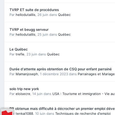
TVRP ET suite de procédures
Par
hellodutaillis
,
26 juin
dans
Québec
TVRP et beugg serveur
Par
hellodutaillis
,
25 juin
dans
Québec
Le Québec
Par
trefle
,
23 juin
dans
Québec
Durée d'attente après obtention de CSQ pour enfant parrainé
Par
Mamanjoseph
,
1 décembre 2023
dans
Parrainages et Mariage
solo trip new york
Par
eloisecre
,
14 juin
dans
USA : Tourisme et immigration - Vie au
RP obtenue mais difficulté à décrocher un premier emploi dév
Par
tenkai1088
,
10 juin
dans
Techniques de recherche d'emploi