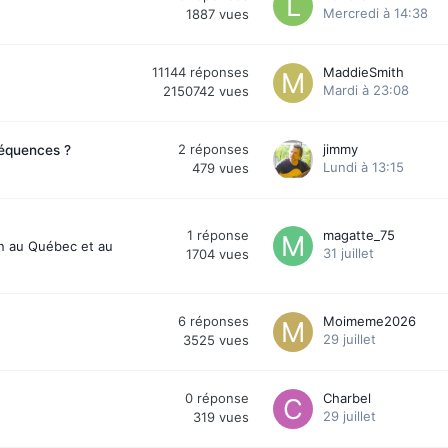
Mercredi à 14:38
1887
vues
11144
réponses
MaddieSmith
Mardi à 23:08
2150742
vues
2
réponses
jimmy
séquences ?
Lundi à 13:15
479
vues
1
réponse
magatte_75
on au Québec et au
31 juillet
1704
vues
6
réponses
Moimeme2026
29 juillet
3525
vues
0
réponse
Charbel
29 juillet
319
vues