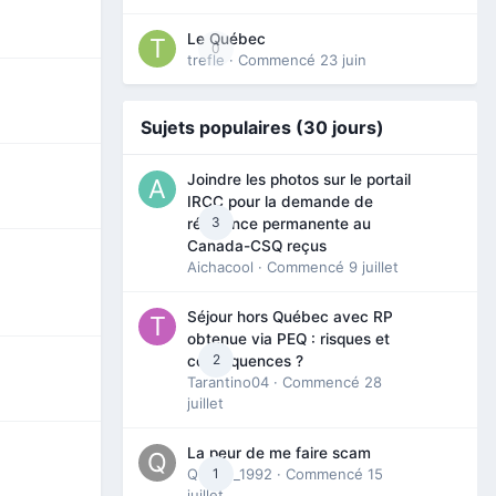
Le Québec
0
trefle
· Commencé
23 juin
Sujets populaires (30 jours)
Joindre les photos sur le portail
IRCC pour la demande de
3
résidence permanente au
Canada-CSQ reçus
Aichacool
· Commencé
9 juillet
Séjour hors Québec avec RP
obtenue via PEQ : risques et
2
conséquences ?
Tarantino04
· Commencé
28
juillet
La peur de me faire scam
Queen_1992
1
· Commencé
15
juillet