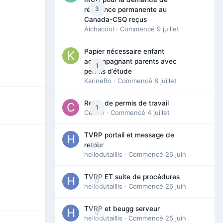
3
résidence permanente au
Canada-CSQ reçus
Aichacool
· Commencé
9 juillet
Papier nécessaire enfant
accompagnant parents avec
1
permis d’étude
KarineBo
· Commencé
8 juillet
Refus de permis de travail
1
Cedbri
· Commencé
4 juillet
TVRP portail et message de
0
retour
hellodutaillis
· Commencé
26 juin
TVRP ET suite de procédures
0
hellodutaillis
· Commencé
26 juin
TVRP et beugg serveur
0
hellodutaillis
· Commencé
25 juin