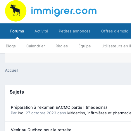
Forums
Activité
Petites annonces
Offres d'emploi
Blogs
Calendrier
Règles
Équipe
Utilisateurs en 
Accueil
Sujets
Préparation à l'examen EACMC partie I (médecins)
Par
Ino
,
27 octobre 2023
dans
Médecins, infirmières et pharmaci
Venir au Québec pour la retraite