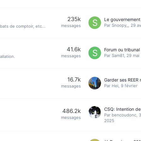
235k
Par
Snoopy_
,
29 av
messages
bats de comptoir, etc...
41.6k
Forum ou tribunal
Par
Sam81
,
29 mai
messages
llation.
16.7k
Par
Hei
,
9 février
messages
486.2k
Par
bencoudonc
,
3
messages
2025