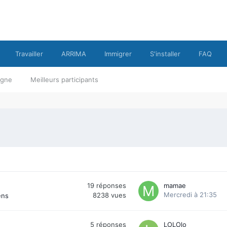
Travailler
ARRIMA
Immigrer
S'installer
FAQ
ligne
Meilleurs participants
19
réponses
mamae
Mercredi à 21:35
8238
vues
ens
5
réponses
LOLOlo